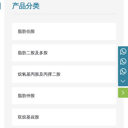
产品分类
脂肪伯胺
脂肪二胺及多胺
营销总监 胡先生 19963113666
内贸：胡先生 19963113666
外贸：谢先生 15314357280
烷氧基丙胺及丙撑二胺
外贸：高女士 15066903533
脂肪仲胺
双烷基叔胺