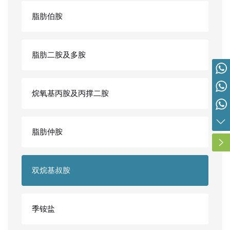
脂肪伯胺
脂肪二胺及多胺
营销总监 胡先生 19963113666
内贸：胡先生 19963113666
烷氧基丙胺及丙撑二胺
外贸：谢先生 15314357280
外贸：高女士 15066903533
脂肪仲胺
双烷基叔胺
季铵盐