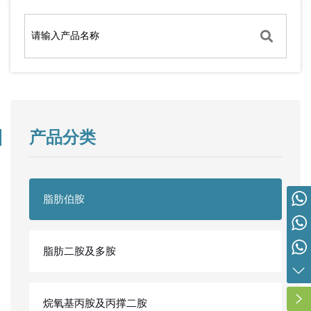
产品分类
脂肪伯胺
营销总监 胡先生 19963113666
内贸：胡先生 19963113666
外贸：谢先生 15314357280
脂肪二胺及多胺
外贸：高女士 15066903533
烷氧基丙胺及丙撑二胺