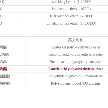
O)
lsotridecyl ether (1-10EO)
)
lsooctanol ether(1-10EO)
O)
1618 alcohol ether (1-10EO)
O)
Oil alcohol polyether (1-100EO)
英文名称
烯醚
Castor oil polyoxyethylene ester
乙烯酯
Coconut acid polyoxyethylene ester
烯酯
Stearic acid polyoxyethylene ester
烯酯
Lauric acid polyoxyethylene ester
油酸酯
Polyethylene glycol400 monooleate
油酸酯
Polyethylene glycol 400 dioleate